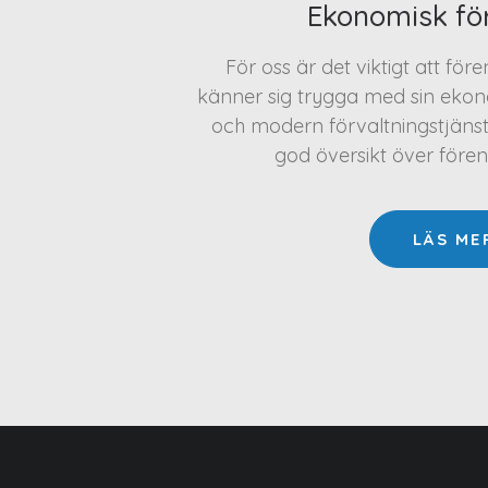
Ekonomisk fö
För oss är det viktigt att för
känner sig trygga med sin ekono
och modern förvaltningstjäns
god översikt över före
LÄS ME