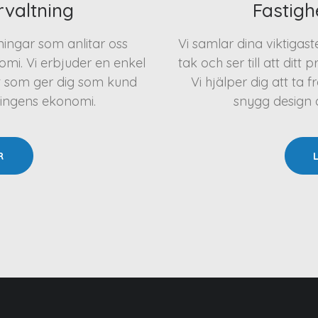
rvaltning
Fastigh
eningar som anlitar oss
Vi samlar dina viktigas
mi. Vi erbjuder en enkel
tak och ser till att ditt 
t som ger dig som kund
Vi hjälper dig att t
ningens ekonomi.
snygg design oc
R