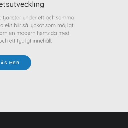
etsutveckling
te tjänster under ett och samma
projekt blir så lyckat som möjligt.
a fram en modern hemsida med
h ett tydligt innehåll.
LÄS MER