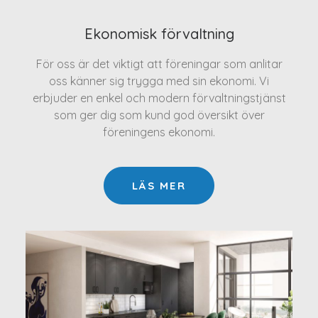
Ekonomisk förvaltning
För oss är det viktigt att föreningar som anlitar
oss känner sig trygga med sin ekonomi. Vi
erbjuder en enkel och modern förvaltningstjänst
som ger dig som kund god översikt över
föreningens ekonomi.
LÄS MER