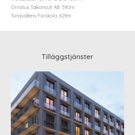
Ornatus Talkonsult AB: 590m
Tunavallens Förskola: 629m
Tilläggstjänster