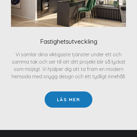
Fastighetsutveckling
Vi samlar dina viktigaste tjänster under ett och
samma tak och ser till att ditt projekt blir så lyckat
som möjligt. Vi hjälper dig att ta fram en modern
hemsida med snygg design och ett tydligt innehåll.
LÄS MER