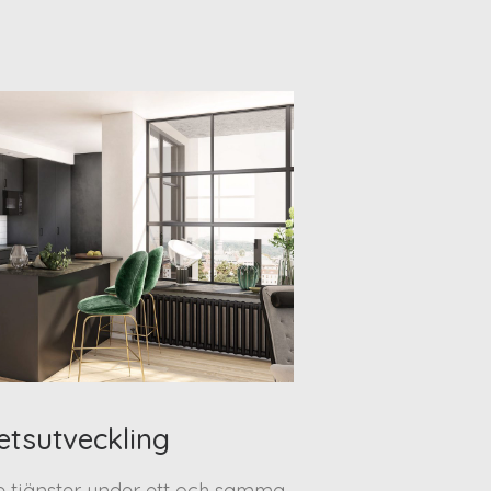
etsutveckling
te tjänster under ett och samma