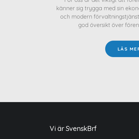
känner sig trygga med sin ekono
och modern förvaltningstjäns
god översikt över före
LÄS ME
Vi är SvenskBrf