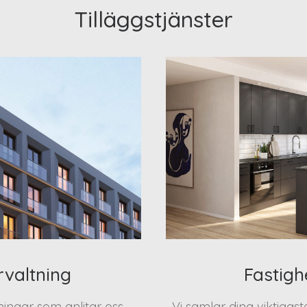
Tilläggstjänster
rvaltning
Fastigh
eningar som anlitar oss
Vi samlar dina viktigas