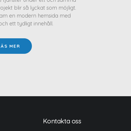
projekt blir så lyckat som möjligt.
a fram en modern hemsida med
h ett tydligt innehåll.
LÄS MER
Kontakta oss