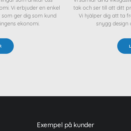
mi. Vi erbjuder en enkel
tak och ser till att ditt 
t som ger dig som kund
Vi hjälper dig att t
ningens ekonomi.
snygg design oc
R
Exempel på kunder