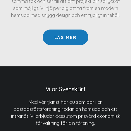
samma tak och ser till att ditt projekt blir så lyckat
som möjligt. Vi hjälper dig att ta fram en modern
hemsida med snygg design och ett tydligt innehåll.
LÄS MER
Vi är SvenskBrf
Med vår tjänst har du som bor i en
bostadsrättsförening redan en hemsida och ett
intranät. Vi erbjuder dessutom prisvärd ekonomisk
förvaltning för din förening.