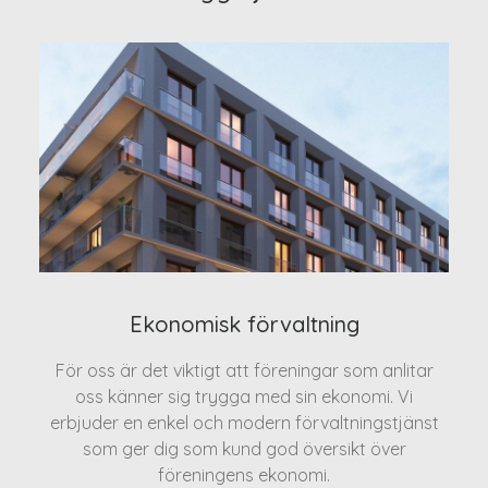
Ekonomisk förvaltning
För oss är det viktigt att föreningar som anlitar
oss känner sig trygga med sin ekonomi. Vi
erbjuder en enkel och modern förvaltningstjänst
som ger dig som kund god översikt över
föreningens ekonomi.