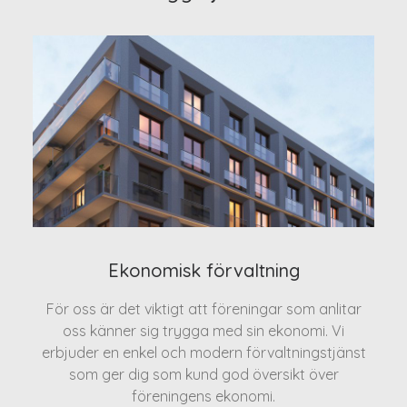
Ekonomisk förvaltning
För oss är det viktigt att föreningar som anlitar
oss känner sig trygga med sin ekonomi. Vi
erbjuder en enkel och modern förvaltningstjänst
som ger dig som kund god översikt över
föreningens ekonomi.