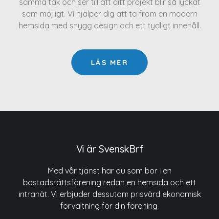
samma tak och ser till att ditt projekt blir så lyckat
som möjligt. Vi hjälper dig att ta fram en modern
hemsida med snygg design och ett tydligt innehåll.
LÄS MER
Vi är SvenskBrf
Med vår tjänst har du som bor i en
bostadsrättsförening redan en hemsida och ett
intranät. Vi erbjuder dessutom prisvärd ekonomisk
förvaltning för din förening.