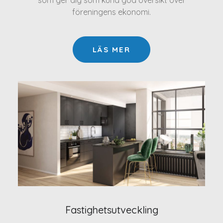
som ger dig som kund god översikt över
föreningens ekonomi.
LÄS MER
Fastighetsutveckling