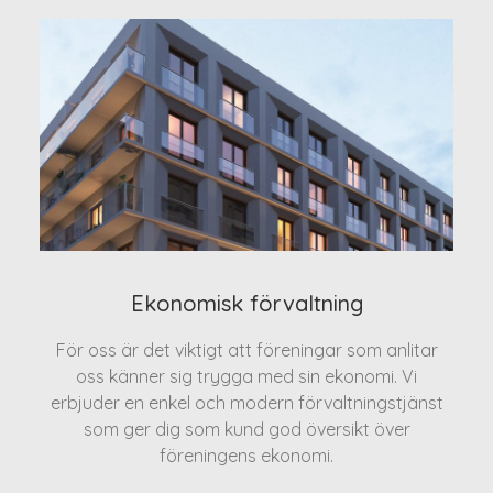
Ekonomisk förvaltning
För oss är det viktigt att föreningar som anlitar
oss känner sig trygga med sin ekonomi. Vi
erbjuder en enkel och modern förvaltningstjänst
som ger dig som kund god översikt över
föreningens ekonomi.