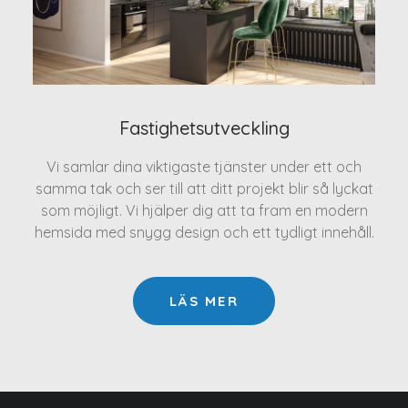
Fastighetsutveckling
Vi samlar dina viktigaste tjänster under ett och
samma tak och ser till att ditt projekt blir så lyckat
som möjligt. Vi hjälper dig att ta fram en modern
hemsida med snygg design och ett tydligt innehåll.
LÄS MER