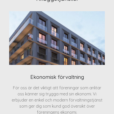
Ekonomisk förvaltning
För oss är det viktigt att föreningar som anlitar
oss känner sig trygga med sin ekonomi. Vi
erbjuder en enkel och modern förvaltningstjänst
som ger dig som kund god översikt över
föreningens ekonomi.