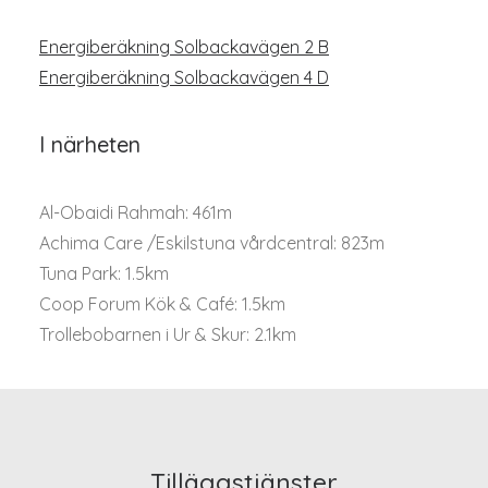
Energiberäkning Solbackavägen 2 B
Energiberäkning Solbackavägen 4 D
I närheten
Al-Obaidi Rahmah: 461m
Achima Care /Eskilstuna vårdcentral: 823m
Tuna Park: 1.5km
Coop Forum Kök & Café: 1.5km
Trollebobarnen i Ur & Skur: 2.1km
Tilläggstjänster