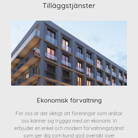
Tilläggstjänster
Ekonomisk förvaltning
För oss är det viktigt att föreningar som anlitar
oss känner sig trygga med sin ekonomi. Vi
erbjuder en enkel och modern förvaltningstjänst
som ger dig som kund god översikt över