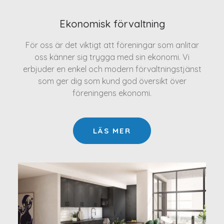
Ekonomisk förvaltning
För oss är det viktigt att föreningar som anlitar
oss känner sig trygga med sin ekonomi. Vi
erbjuder en enkel och modern förvaltningstjänst
som ger dig som kund god översikt över
föreningens ekonomi.
LÄS MER