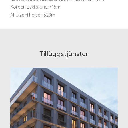
Korpen Eskilstuna: 415m
Al-Jizani Faisal: 529m
Tilläggstjänster