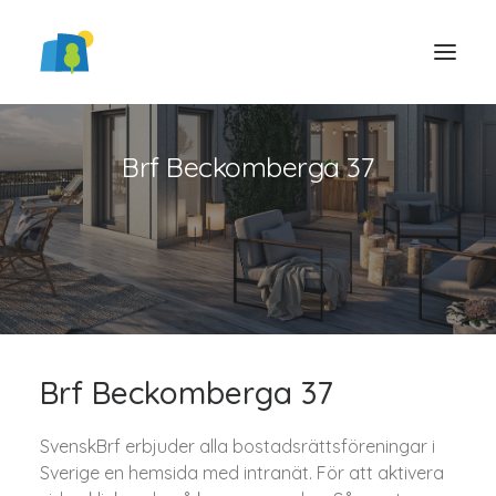
Brf Beckomberga 37
LOGGA IN
Brf Beckomberga 37
SvenskBrf erbjuder alla bostadsrättsföreningar i
Sverige en hemsida med intranät. För att aktivera