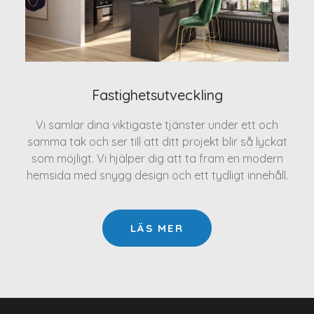
Fastighetsutveckling
Vi samlar dina viktigaste tjänster under ett och
samma tak och ser till att ditt projekt blir så lyckat
som möjligt. Vi hjälper dig att ta fram en modern
hemsida med snygg design och ett tydligt innehåll.
LÄS MER