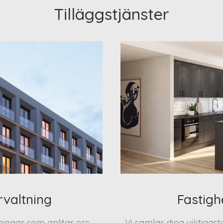
Tilläggstjänster
rvaltning
Fastigh
eningar som anlitar oss
Vi samlar dina viktigas