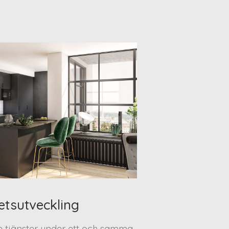
etsutveckling
te tjänster under ett och samma