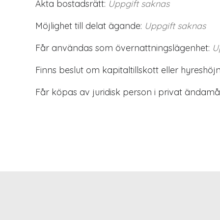
Äkta bostadsrätt:
Uppgift saknas
Möjlighet till delat ägande:
Uppgift saknas
Får användas som övernattningslägenhet:
U
Finns beslut om kapitaltillskott eller hyreshöjn
Får köpas av juridisk person i privat ändamål