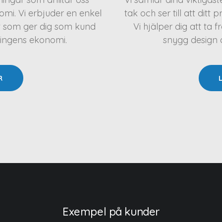
mi. Vi erbjuder en enkel
tak och ser till att ditt 
t som ger dig som kund
Vi hjälper dig att t
ningens ekonomi.
snygg design oc
R
Exempel på kunder