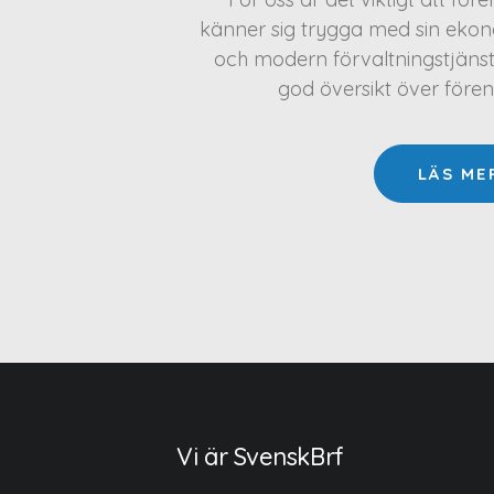
känner sig trygga med sin ekono
och modern förvaltningstjäns
god översikt över före
LÄS ME
Vi är SvenskBrf