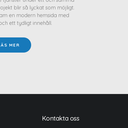
projekt blir så lyckat som möjligt.
a fram en modern hemsida med
h ett tydligt innehåll.
LÄS MER
Kontakta oss