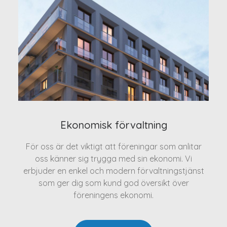
Ekonomisk förvaltning
För oss är det viktigt att föreningar som anlitar
oss känner sig trygga med sin ekonomi. Vi
erbjuder en enkel och modern förvaltningstjänst
som ger dig som kund god översikt över
föreningens ekonomi.