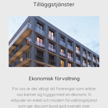
Tilläggstjänster
Ekonomisk förvaltning
För oss är det viktigt att föreningar som anlitar
oss känner sig trygga med sin ekonomi. Vi
erbjuder en enkel och modern förvaltningstjänst
som ger dig som kund god översikt över