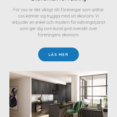
För oss är det viktigt att föreningar som anlitar
oss känner sig trygga med sin ekonomi. Vi
erbjuder en enkel och modern förvaltningstjänst
som ger dig som kund god översikt över
föreningens ekonomi.
LÄS MER