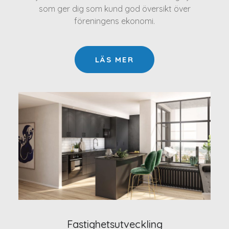
som ger dig som kund god översikt över
föreningens ekonomi.
LÄS MER
Fastighetsutveckling