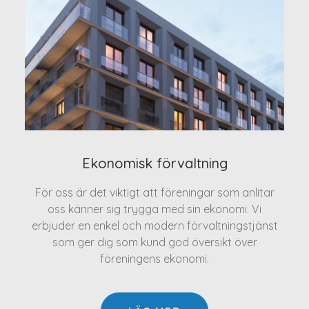
Ekonomisk förvaltning
För oss är det viktigt att föreningar som anlitar
oss känner sig trygga med sin ekonomi. Vi
erbjuder en enkel och modern förvaltningstjänst
som ger dig som kund god översikt över
föreningens ekonomi.