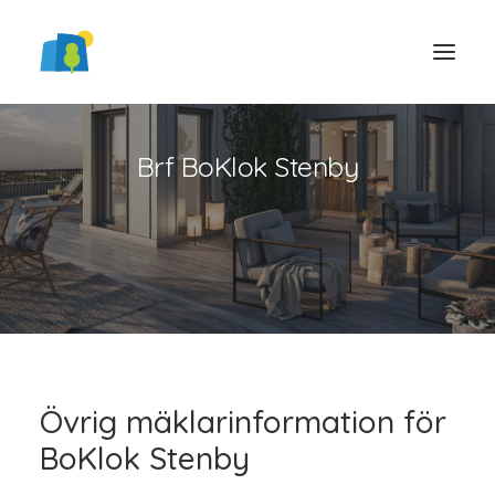
Brf BoKlok Stenby
LOGGA IN
Övrig mäklarinformation för
BoKlok Stenby