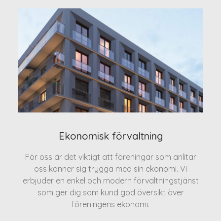
Ekonomisk förvaltning
För oss är det viktigt att föreningar som anlitar
oss känner sig trygga med sin ekonomi. Vi
erbjuder en enkel och modern förvaltningstjänst
som ger dig som kund god översikt över
föreningens ekonomi.