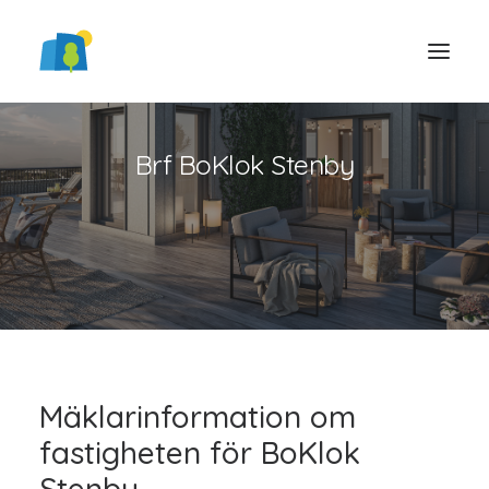
Brf BoKlok Stenby
LOGGA IN
Mäklarinformation om
fastigheten för BoKlok
Stenby